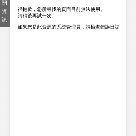
關
資
訊