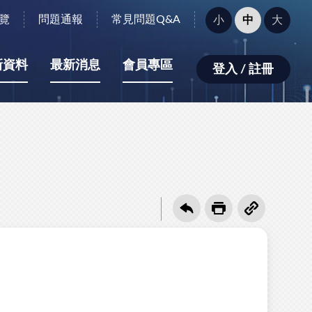
字
覽
問題通報
常見問題Q&A
小
中
大
型
大
小：
新資料
最新消息
會員專區
登入 / 註冊