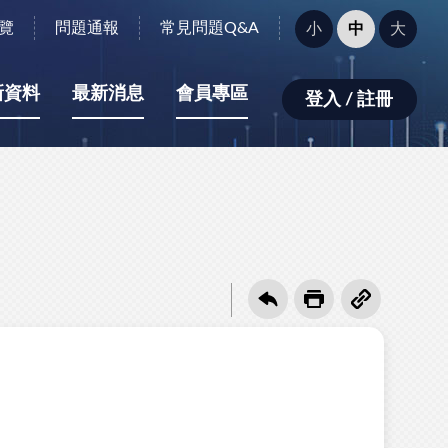
字
覽
問題通報
常見問題Q&A
小
中
大
型
大
小：
新資料
最新消息
會員專區
登入 / 註冊