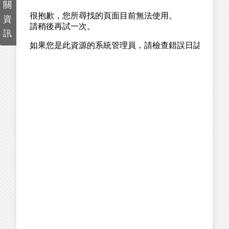
關
資
訊