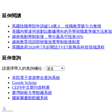
延伸閱讀
馬國技職學院申請破5.8萬人，技職教育吸引力漸增
美國內華達州規劃以數據導向的升學與職業準備方法來加
越南推動學制銜接，學分最高可抵免50%
越南教育培訓部研擬放寬學制銜接制度
馬國政府2026年7月起開設TVET新興高科技領域課程
延伸查詢
請選擇帶入的查詢欄位：
本院電子資源整合查詢系統
Google Scholar
CEPS中文期刊資料庫
臺灣師範大學館藏系統
國家圖書館館藏系統
:::