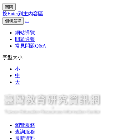
關閉
按Enter到主內容區
:::
側欄選單
網站導覽
問題通報
常見問題Q&A
字型大小：
小
中
大
瀏覽服務
查詢服務
最新資料