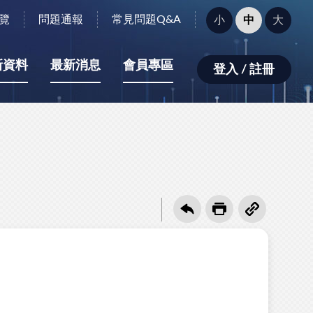
字
覽
問題通報
常見問題Q&A
小
中
大
型
大
小：
新資料
最新消息
會員專區
登入 / 註冊