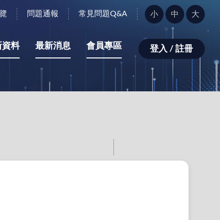
字
覽
問題通報
常見問題Q&A
小
中
大
型
大
小：
新資料
最新消息
會員專區
登入 / 註冊