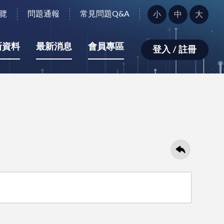
字
覽
問題通報
常見問題Q&A
小
中
大
型
大
小：
新資料
最新消息
會員專區
登入 / 註冊