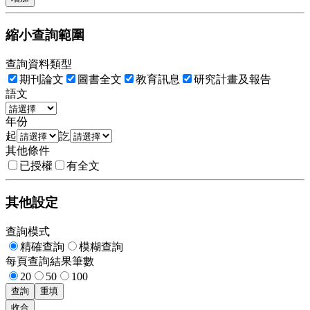
縮小查詢範圍
查詢資料類型
期刊論文
圖書全文
教育訊息
研究計畫及報告
語文
年份
起
訖
其他條件
已授權
有全文
其他設定
查詢模式
精確查詢
模糊查詢
每頁查詢結果筆數
20
50
100
查詢
重填
收合