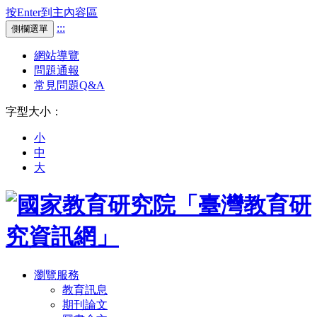
按Enter到主內容區
:::
側欄選單
網站導覽
問題通報
常見問題Q&A
字型大小：
小
中
大
瀏覽服務
教育訊息
期刊論文