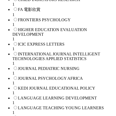
1
FA 電影欣賞
1
FRONTIERS PSYCHOLOGY
1
HIGHER EDUCATION EVALUATION
DEVELOPMENT
1
ICIC EXPRESS LETTERS
1
INTERNATIONAL JOURNAL INTELLIGENT
TECHNOLOGIES APPLIED STATISTICS
1
JOURNAL PEDIATRIC NURSING
1
JOURNAL PSYCHOLOGY AFRICA
1
KEDI JOURNAL EDUCATIONAL POLICY
1
LANGUAGE LEARNING DEVELOPMENT
1
LANGUAGE TEACHING YOUNG LEARNERS
1