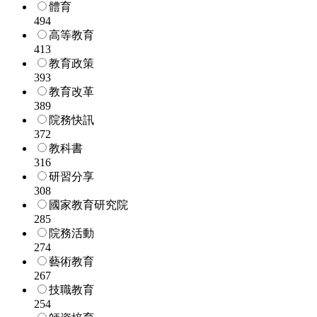
體育
494
高等教育
413
教育政策
393
教育改革
389
院務快訊
372
教科書
316
研習分享
308
國家教育研究院
285
院務活動
274
藝術教育
267
技職教育
254