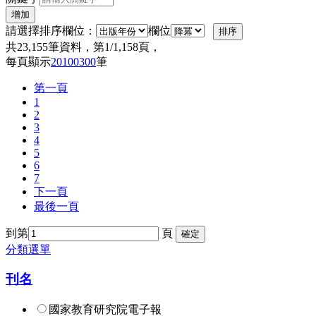
增加
請選擇排序欄位：
欄位
共
23,155
筆資料，第
1/1,158
頁，
每頁顯示
20
100
300
筆
第一頁
1
2
3
4
5
6
7
下一頁
最後一頁
到第
頁
確定
分類選單
刊名
國家教育研究院電子報