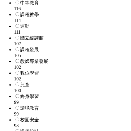
中等教育
116
課程教學
114
運動
111
國立編譯館
107
課程發展
105
教師專業發展
102
數位學習
102
兒童
100
終身學習
99
環境教育
99
校園安全
98