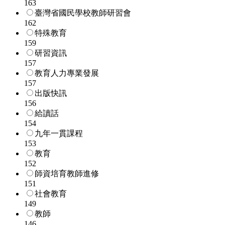
163
臺灣省國民學校教師研習會
162
特殊教育
159
研習資訊
157
教育人力專業發展
157
出版快訊
156
給讀話
154
九年一貫課程
153
教育
152
師資培育教師進修
151
社會教育
149
教師
146