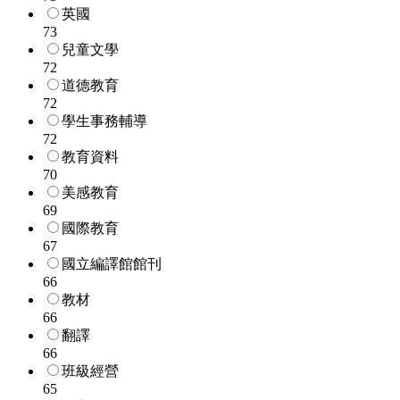
英國
73
兒童文學
72
道德教育
72
學生事務輔導
72
教育資料
70
美感教育
69
國際教育
67
國立編譯館館刊
66
教材
66
翻譯
66
班級經營
65