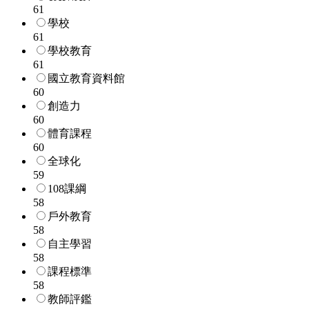
61
學校
61
學校教育
61
國立教育資料館
60
創造力
60
體育課程
60
全球化
59
108課綱
58
戶外教育
58
自主學習
58
課程標準
58
教師評鑑