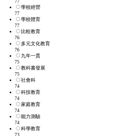
77
學校經營
77
學校體育
77
比較教育
76
多元文化教育
76
九年一貫
75
教科書發展
75
社會科
74
科技教育
74
家庭教育
74
能力測驗
74
科學教育
73