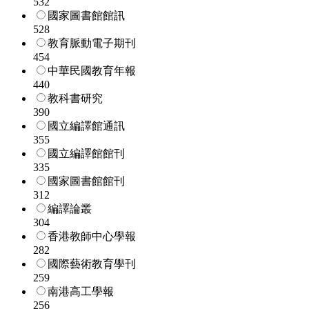
532
國家圖書館館訊
528
教育脈動電子期刊
454
中華民國教育年報
440
教科書研究
390
國立編譯館通訊
355
國立編譯館館刊
335
國家圖書館館刊
312
編譯論叢
304
香港教師中心學報
282
國際藝術教育學刊
259
南港高工學報
256