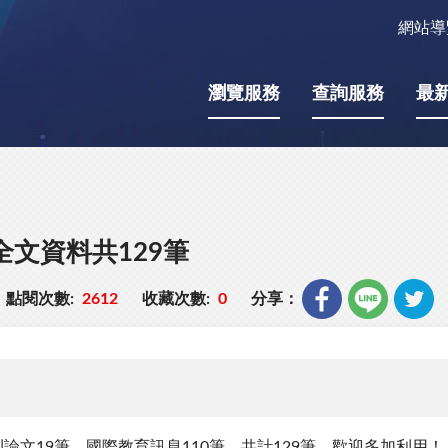
網站導
瀏覽服務
查詢服務
最
全文資料共129筆
點閱次數:
2612
收藏次數:
0
分享：
論文19筆、國際教育訊息110筆，共計129筆，歡迎多加利用！