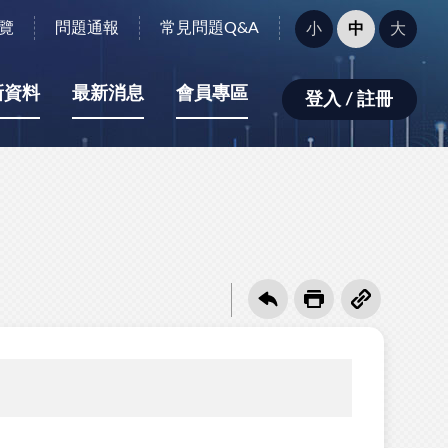
字
覽
問題通報
常見問題Q&A
小
中
大
型
大
小：
新資料
最新消息
會員專區
登入 / 註冊