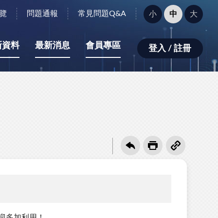
字
覽
問題通報
常見問題Q&A
小
中
大
型
大
小：
新資料
最新消息
會員專區
登入 / 註冊
歡迎多加利用！