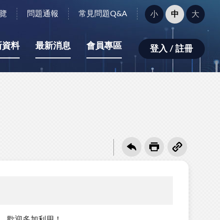
字
覽
問題通報
常見問題Q&A
小
中
大
型
大
小：
新資料
最新消息
會員專區
登入 / 註冊
筆，歡迎多加利用！