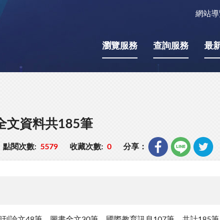
網站導
瀏覽服務
查詢服務
最
全文資料共185筆
點閱次數:
5579
收藏次數:
0
分享：
刊論文48筆、圖書全文30筆、國際教育訊息107筆，共計185