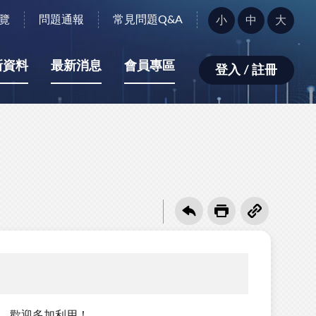
字
覽
問題通報
常見問題Q&A
小
中
大
型
大
小：
新資料
最新消息
會員專區
登入 / 註冊
筆，歡迎多加利用！