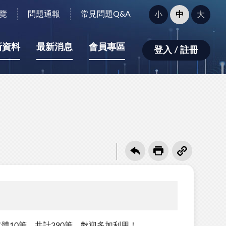
字
覽
問題通報
常見問題Q&A
小
中
大
型
大
小：
新資料
最新消息
會員專區
登入 / 註冊
體10筆，共計390筆，歡迎多加利用！