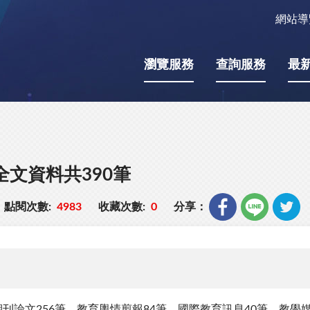
網站導
瀏覽服務
查詢服務
最
全文資料共390筆
點閱次數:
4983
收藏次數:
0
分享：
刊論文256筆、教育輿情剪報84筆、國際教育訊息40筆、教學媒