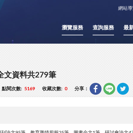
網站導
瀏覽服務
查詢服務
最
全文資料共279筆
點閱次數:
5169
收藏次數:
0
分享：
刊論文95筆、教育輿情剪報25筆、圖書全文1筆、研討會論文47