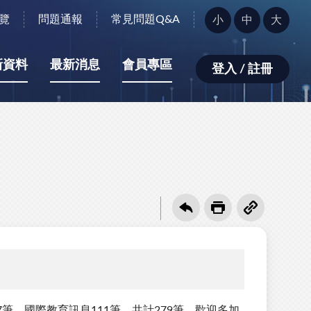
字
覽
問題通報
常見問題Q&A
小
中
大
型
大
小：
新資料
最新消息
會員專區
登入 / 註冊
筆、國際教育訊息111筆，共計279筆，歡迎多加