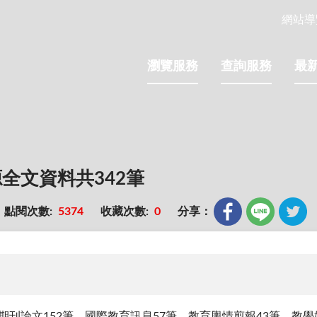
網站導
瀏覽服務
查詢服務
最
源全文資料共342筆
點閱次數:
5374
收藏次數:
0
分享：
期刊論文152筆、國際教育訊息57筆、教育輿情剪報43筆、教學