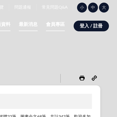
字
覽
問題通報
常見問題Q&A
小
中
大
型
大
小：
新資料
最新消息
會員專區
登入 / 註冊
媒體22筆、圖書全文68筆，共計342筆，歡迎多加