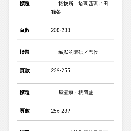
拓拔斯．塔瑪匹瑪／田
雅各
208-238
緘默的暗礁／巴代
239-255
屋漏痕／根阿盛
256-289