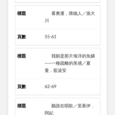
看奧運，懷鐵人／孫大
川
55-61
我願是那片海洋的魚鱗
——一種疏離的美感／夏
曼．藍波安
62-69
聽誰在唱歌／里慕伊．
阿紀