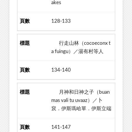
akes
128-133
行走山林（cocoeconx t
a fuingu）／湯有村等人
134-140
月神和日神之子（buan
mas vali tu uvaaz）／卜
袞．伊斯瑪哈單．伊斯立端
141-147