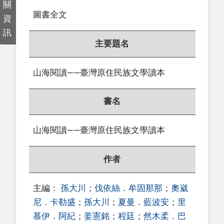
關
圖書全文
資
訊
主要題名
山海閱讀——臺灣原住民族文學讀本
書名
山海閱讀——臺灣原住民族文學讀本
作者
主編：
孫大川
；
伐依絲．牟固那那
；
奧崴
尼．卡勒盛
；
孫大川
；
夏曼．藍波安
；
里
慕伊．阿紀
；
姜憲銘
；
程廷
；
然木柔．巴