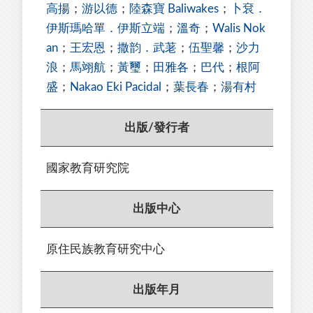
高揚
；
游以德
；
陸森寶 Baliwakes
；
卜袞．
伊斯瑪哈單．伊斯立端
；
溫奇
；
Walis Nok
an
；
王宏恩
；
撒韵．武荖
；
伍聖馨
；
沙力
浪
；
馬翊航
；
黃璽
；
田雅各
；
巴代
；
根阿
盛
；
Nakao Eki Pacidal
；
葉長春
；
湯有村
出版/發行者
國家教育研究院
出版中心
原住民族教育研究中心
出版年月