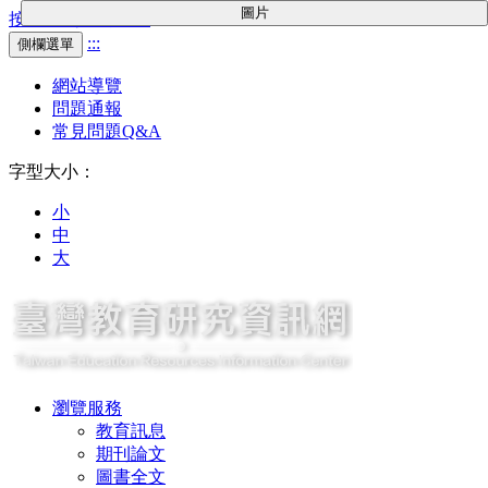
圖片
按Enter到主內容區
:::
側欄選單
網站導覽
問題通報
常見問題Q&A
字型大小：
小
中
大
瀏覽服務
教育訊息
期刊論文
圖書全文