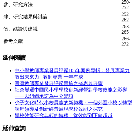
250-
參、研究方法
252
252-
肆、研究結果與討論
262
263-
伍、結論與建議
265
266-
參考文獻
272
延伸閱讀
中小學教師專業發展評鑑105年案例專輯：發展專業力
教出未來力 : 教師專業 十年有成
臺灣教師專業發展評鑑實施之省思與展望
社會變遷中國民小學學校創新經營對學校效能之影響
——以組織承諾為中介變項
少子女化時代小校展能的新契機：一個郊區小校以轉型
課程領導及創新經營展現學校效能之探究
學校效能研究典範的轉移：從效能到正向超越
延伸查詢