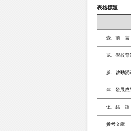
表格標題
壹、前 言
貳、學校背
參、啟動變
肆、發展成
伍、結 語
參考文獻