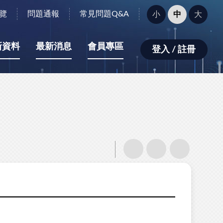
字
覽
問題通報
常見問題Q&A
小
中
大
型
大
小：
新資料
最新消息
會員專區
登入 / 註冊