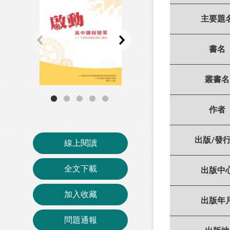
主要題
書名
叢書名
作者
出版/發
線上閱讀
全文下載
出版中
加入收藏
出版年
問題通報