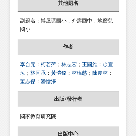
其他題名
副題名；博屋瑪國小．介壽國中．地磨兒
國小
作者
李台元
；
柯若萍
；
林志宏
；
王國維
；
凃宜
汝
；
林同承
；
黃愷銘
；
林瑋慈
；
陳慶林
；
董志傑
；
潘愉淨
出版/發行者
國家教育研究院
出版中心