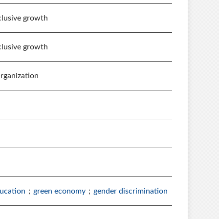
clusive growth
clusive growth
Organization
ducation
；
green economy
；
gender discrimination