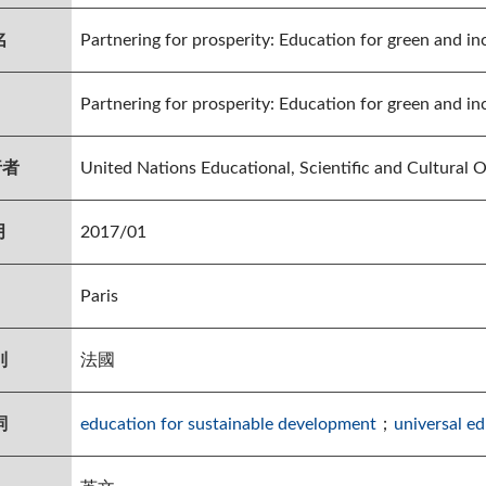
名
Partnering for prosperity: Education for green and in
Partnering for prosperity: Education for green and in
行者
United Nations Educational, Scientific and Cultural 
月
2017/01
Paris
別
法國
詞
education for sustainable development
；
universal e