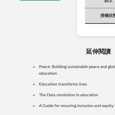
語文
授權狀
延伸閱讀
Peace: Building sustainable peace and glob
education
Education transforms lives
The Data revolution in education
A Guide for ensuring inclusion and equity