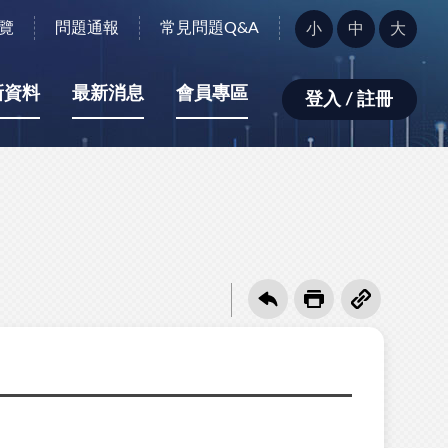
字
覽
問題通報
常見問題Q&A
小
中
大
型
大
小：
新資料
最新消息
會員專區
登入 / 註冊