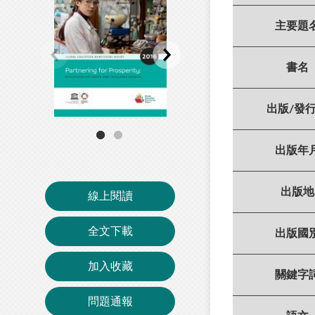
主要題
書名
出版/發
出版年
出版地
線上閱讀
全文下載
出版國
加入收藏
關鍵字
問題通報