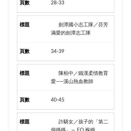
28-33
劍潭國小志工隊／芬芳
滿愛的劍潭志工隊
34-39
陳柏中／鐵漢柔情教育
愛——溪山熱血教師
40-45
許驕女／孩子的「第二
個媽媽」～ EQ 褓姆