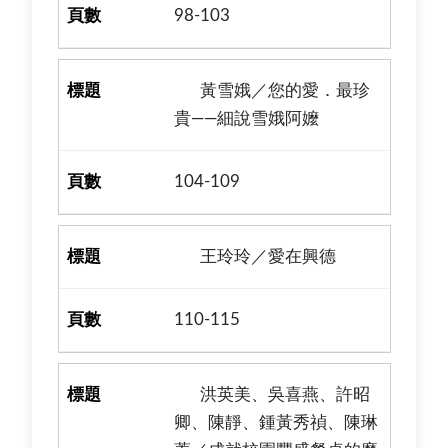
98-103
黃雪娥／您的愛．最珍
貴——細說雪娥阿嬤
104-109
王玲玲／愛在興德
110-115
洪英美、吳喜燕、許昭
卿、陳靜、鍾黃秀禎、陳琳