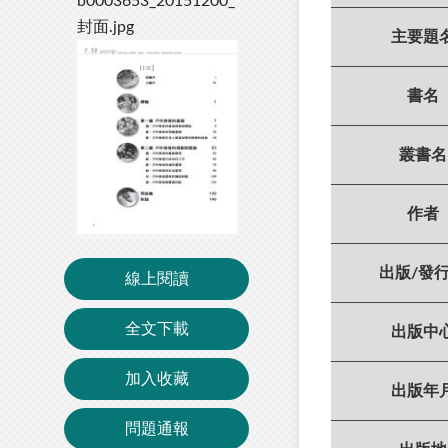
主要題
書名
叢書名
作者
出版/發
線上閱讀
全文下載
出版中
加入收藏
出版年
問題通報