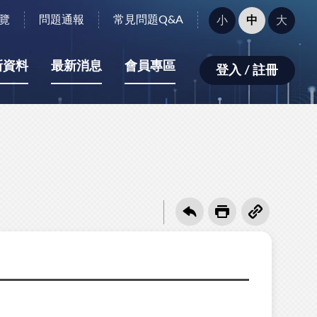
字
覽
問題通報
常見問題Q&A
小
中
大
型
大
小：
新資料
最新消息
會員專區
登入 / 註冊