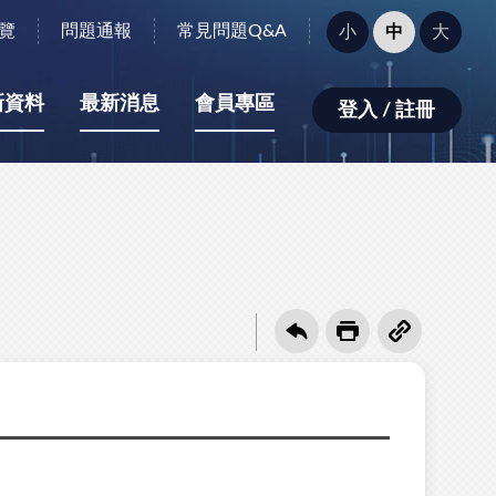
字
覽
問題通報
常見問題Q&A
小
中
大
型
大
小：
新資料
最新消息
會員專區
登入 / 註冊