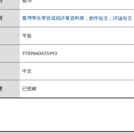
別
臺灣
詞
臺灣學生學習成就評量資料庫
；
創作短文
；
評論短文
平裝
9789860435993
中文
態
已授權