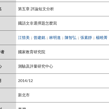
名
第五章 評論短文分析
國語文非選擇題怎麼寫
江惜美
；
曾建銘
；
林明進
；
陳智弘
；
張素靜
；
楊曉菁
行者
國家教育研究院
心
測驗及評量研究中心
月
2014/12
新北市