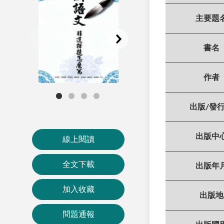
主要題
書名
作者
出版/發
出版中
線上閱讀
全文下載
出版年
加入收藏
出版地
問題通報