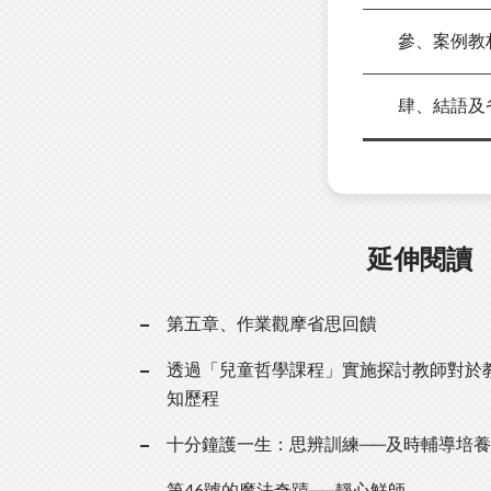
參、案例教
肆、結語及
延伸閱讀
第五章、作業觀摩省思回饋
透過「兒童哲學課程」實施探討教師對於
知歷程
十分鐘護一生：思辨訓練──及時輔導培
第46號的魔法奇蹟──靜心鮮師