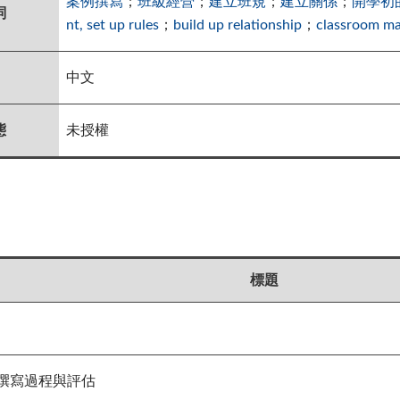
案例撰寫
；
班級經營
；
建立班規
；
建立關係
；
開學初
詞
nt, set up rules
；
build up relationship
；
classroom man
中文
態
未授權
標題
寫過程與評估