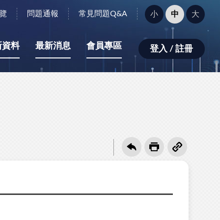
字
覽
問題通報
常見問題Q&A
小
中
大
型
大
小：
新資料
最新消息
會員專區
登入 / 註冊