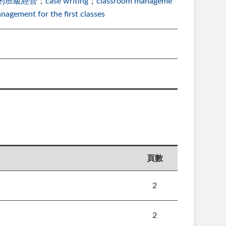
的班級經營
；
case writing
；
classroom manageme
agement for the first classes
頁數
2
2