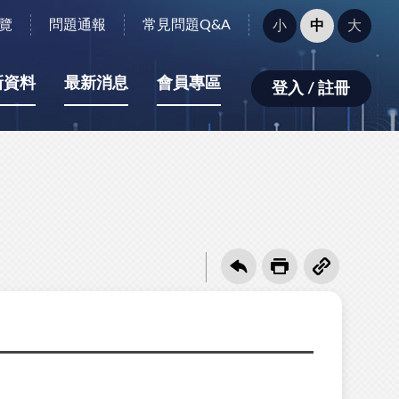
字
覽
問題通報
常見問題Q&A
小
中
大
型
大
小：
新資料
最新消息
會員專區
登入 / 註冊