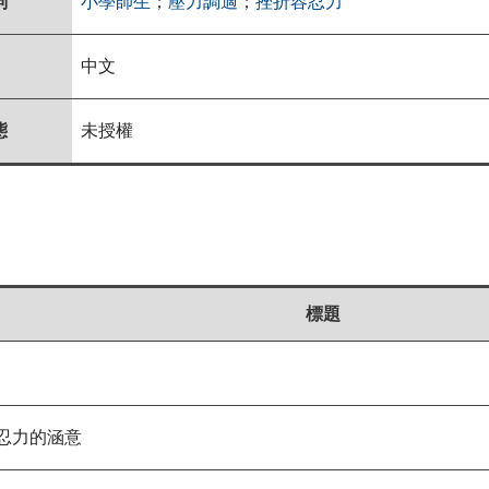
詞
小學師生
；
壓力調適
；
挫折容忍力
中文
態
未授權
標題
忍力的涵意