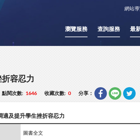
網站導
瀏覽服務
查詢服務
最
挫折容忍力
點閱次數:
1646
收藏次數:
0
分享：
調適及提升學生挫折容忍力
圖書全文