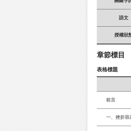
關鍵字
語文
授權狀
章節標目
表格標題
前言
一、挫折容