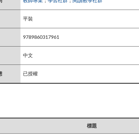
詞
教師專業
；
學習社群
；
閱讀教學社群
平裝
9789860317961
中文
態
已授權
標題