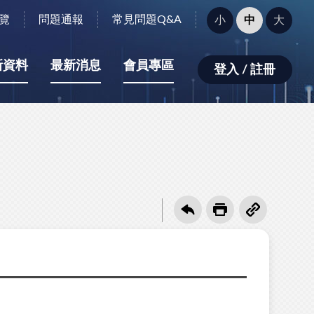
字
覽
問題通報
常見問題Q&A
小
中
大
型
大
小：
新資料
最新消息
會員專區
登入 / 註冊