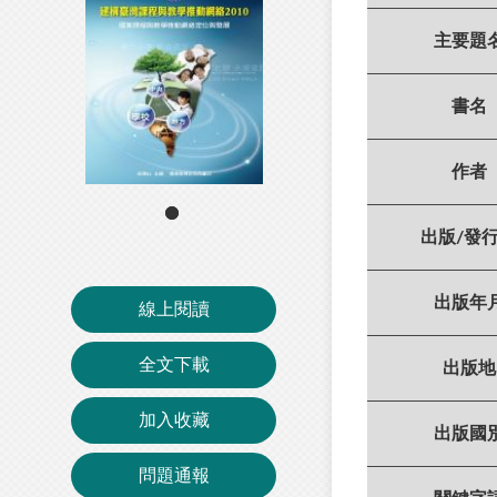
主要題
書名
作者
出版/發
出版年
線上閱讀
全文下載
出版地
加入收藏
出版國
問題通報