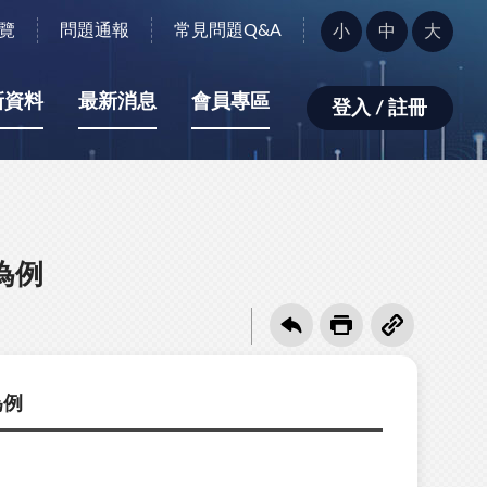
字
覽
問題通報
常見問題Q&A
小
中
大
型
大
小：
新資料
最新消息
會員專區
登入 / 註冊
為例
為例