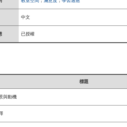
詞
教室空間
；
滿意度
；
學習適應
中文
態
已授權
標題
景與動機
釋