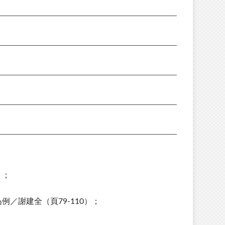
）；
／謝建全（頁79-110）；
；