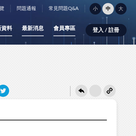
字
覽
問題通報
常見問題Q&A
小
中
大
型
大
小：
新資料
最新消息
會員專區
登入 / 註冊