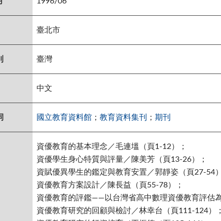
月
1996/06
臺北市
別
臺灣
中文
詞
國立教育資料館
；
教育資料集刊
；
期刊
資優教育的基本理念／毛連塭（頁1-12）；
資優學生身心特質與評量／陳美芳（頁13-26）；
資賦優異學生的鑑定與教育安置／郭靜姿（頁27-54
資優教育方案設計／陳長益（頁55-78）；
資優教育的評鑑——以台灣省高中數理資優教育評估為例
資優教育研究的回顧與檢討／林幸台（頁111-124）