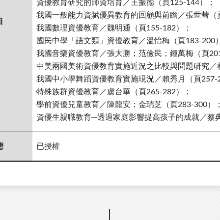
資優教育研究的師資培育／王振德（頁125-144）；
我國一般能力資賦優異教育的回顧與前瞻／張世彗（頁1
目
我國數理資優教育／魏明通（頁155-182）；
國民中學「語文類」資優教育／溫怡梅（頁183-200
我國音樂資優教育／張大勝；范儉民；鍾萬梅（頁201-
中美兩國美術資優教育實施近況之比較與問題研究／林仁
我國中小學舞蹈資優教育實施現況／賴秀月（頁257-2
特殊族群資優教育／盧台華（頁265-282）；
學前資優兒童教育／陳龍安；金瑞芝（頁283-300）
資優生親職教育─透過家庭影響提高孩子的成就／蔡典謨
態
已授權