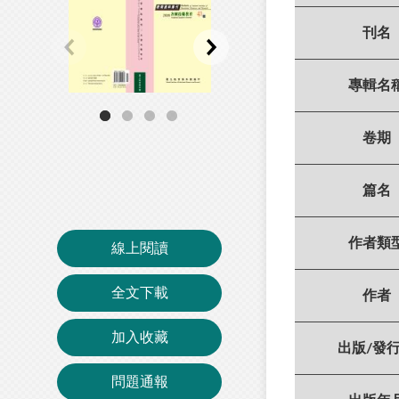
刊名
專輯名
卷期
篇名
作者類
線上閱讀
全文下載
作者
加入收藏
出版/發
問題通報