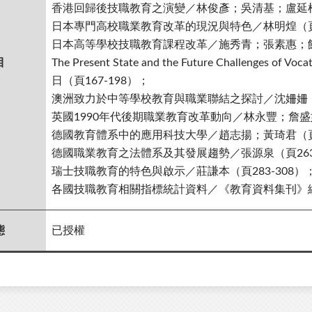
香港回歸後技職教育之演變／林俊彥；吳清基；盧延根（
日本專門高校職業教育改革的現況與特色／林明煌（頁1
日本高等學校技職教育課程改革／施秀青；張素惠；饒達
目
The Present State and the Future Challenges of Voc
日（頁167-198）；
澳洲致力於中等學校教育與職業聯結之探討／沈姍姍（頁
英國1990年代後期職業教育改革動向／林永豐；詹盛如（
德國教育體系中的應用科技大學／趙志揚；黃琦君（頁2
德國職業教育之法體系及其發展趨勢／張源泉（頁263-
瑞士技職教育的特色與啟示／莊謙本（頁283-308）
各國技職教育相關指標統計資料／《教育資料集刊》編輯
態
已授權