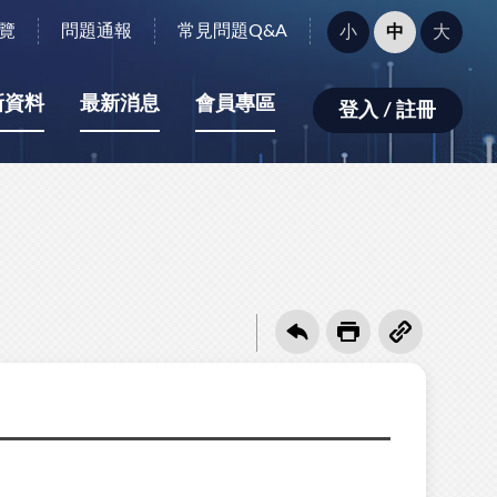
字
覽
問題通報
常見問題Q&A
小
中
大
型
大
小：
新資料
最新消息
會員專區
登入 / 註冊