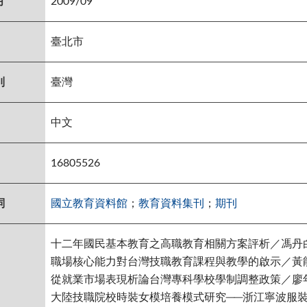
月
2009/09
臺北市
別
臺灣
中文
16805526
詞
國立教育資料館
；
教育資料集刊
；
期刊
十二年國民基本教育之高職教育相關方案評析／馮丹白
職場核心能力對台灣技職教育課程與教學的啟示／黃能堂
從就業市場表現析論台灣專科學校學制調整政策／廖年
大陸技職院校時裝女模培養模式研究──浙江寧波服裝學