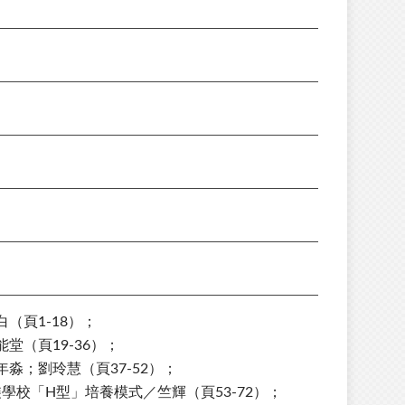
（頁1-18）；
（頁19-36）；
淼；劉玲慧（頁37-52）；
校「H型」培養模式／竺輝（頁53-72）；