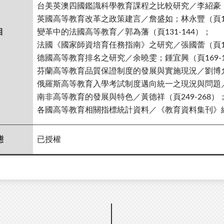
台美英澳四國鑑識科學教育課程之比較研究／李紹豪；孟
英國高等教育改革之政策建言／詹盛如；林永豐（頁113
目
變革中的法國高等教育／郭為藩（頁131-144）；
法國《國家師資培育任務指南》之研究／張國蕾（頁145
德國高等教育排名之研究／余曉雯；鍾宜興（頁169-1
芬蘭高等教育品質保證制度的發展與實施現況／劉博允（
俄羅斯高等教育入學考試制度邁向統一之現況與問題／鍾
南非高等教育的發展與特色／黃德祥（頁249-268）
各國高等教育相關指標統計資料／《教育資料集刊》編輯
態
已授權