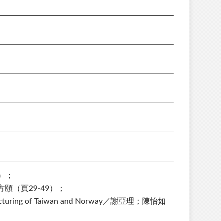
）；
（頁29-49）；
estructuring of Taiwan and Norway／謝亞理；陳怡如