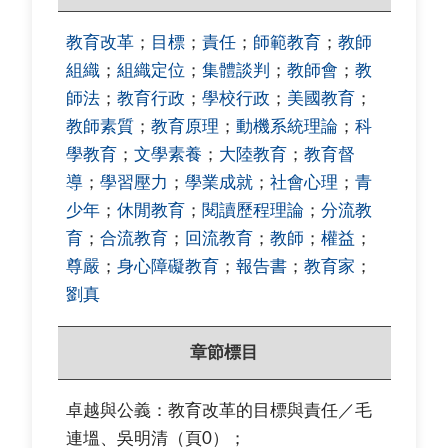
教育改革
；
目標
；
責任
；
師範教育
；
教師
組織
；
組織定位
；
集體談判
；
教師會
；
教
師法
；
教育行政
；
學校行政
；
美國教育
；
教師素質
；
教育原理
；
動機系統理論
；
科
學教育
；
文學素養
；
大陸教育
；
教育督
導
；
學習壓力
；
學業成就
；
社會心理
；
青
少年
；
休閒教育
；
閱讀歷程理論
；
分流教
育
；
合流教育
；
回流教育
；
教師
；
權益
；
尊嚴
；
身心障礙教育
；
報告書
；
教育家
；
劉真
章節標目
卓越與公義：教育改革的目標與責任／毛
連塭、吳明清（頁0）；