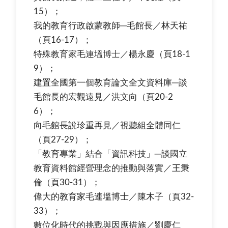
15）；
我的教育行政啟蒙教師─毛館長／林天祐
（頁16-17）；
特殊教育家毛連塭博士／楊永慶（頁18-1
9）；
建置全國第一個教育論文全文資料庫─談
毛館長的宏觀遠見／洪文向（頁20-2
6）；
向毛館長說珍重再見／視聽組全體同仁
（頁27-29）；
「教育專業」結合「資訊科技」─談國立
教育資料館經營理念的推動與落實／王秉
倫（頁30-31）；
偉大的教育家毛連塭博士／陳木子（頁32-
33）；
數位化時代的挑戰與因應措施／劉慶仁