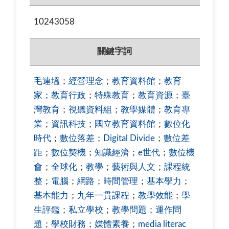
10243058
關鍵字詞
毛連塭
；
經營理念
；
教育資料館
；
教育
家
；
教育行政
；
特殊教育
；
教育資源
；
臺
灣教育
；
視聽資料組
；
教學媒體
；
教育專
業
；
資訊科技
；
國立教育資料館
；
數位化
時代
；
數位落差
；
Digital Divide
；
數位差
距
；
數位契機
；
知識經濟
；
e世代
；
數位機
會
；
全球化
；
教學
；
藝術與人文
；
課程統
整
；
電腦
；
網路
；
時間管理
；
基本學力
；
基本能力
；
九年一貫課程
；
教學效能
；
學
生評鑑
；
私立學校
；
教學問題
；
運作問
題
；
學校財務
；
媒體素養
；
media literac