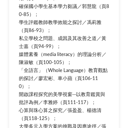
確保國小學生基本學力芻議／郭慧龍（頁8
0-85）；
學生評鑑教師教學效能之探討／馮莉雅
（頁86-93）；
私立學校之問題、成因及其改善之道／黃
士嘉（頁94-99）；
媒體素養（media literacy）的理論分析／
陳淑敏（頁100-105）；
「全語言」（Whole Language）教育觀點
的探討／廖宏彬、車小蘋（頁106-11
0）；
開啟課程探究的美學視窗─以教育鑑賞與
批評為例／李雅婷（頁111-117）；
心算與珠心算之探究／張盈盈、楊德清
（頁118-125）；
大學多元入學方案的挑戰及因應途徑／張