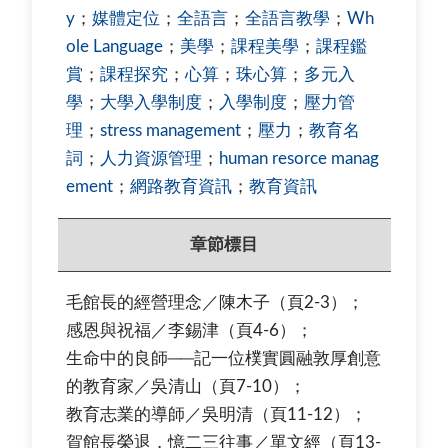
y
；
媒體定位
；
全語言
；
全語言教學
；
Wh
ole Language
；
美學
；
課程美學
；
課程鑑
賞
；
課程探究
；
心算
；
珠心算
；
多元入
學
；
大學入學制度
；
入學制度
；
壓力管
理
；
stress management
；
壓力
；
教育名
詞
；
人力資源管理
；
human resorce manag
ement
；
網路教育資訊
；
教育資訊
章節標目
毛館長的經營理念／陳木子（頁2-3）；
感恩與祝福／李錫津（頁4-6）；
生命中的良師──記一位樸實圓融敦厚創意
的教育家／吳清山（頁7-10）；
教育志業的導師／吳明清（頁11-12）；
賀館長榮退，憶二三往事／單文經（頁13-