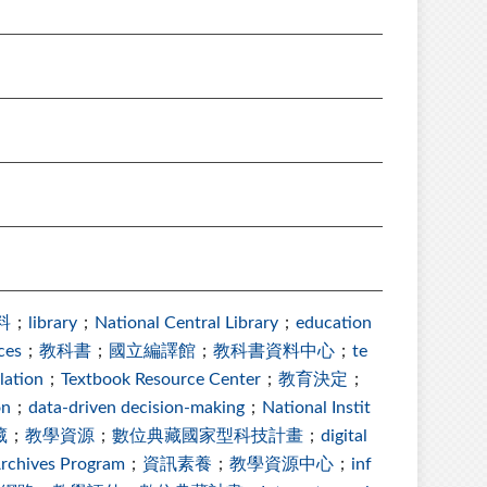
料
；
library
；
National Central Library
；
education
ces
；
教科書
；
國立編譯館
；
教科書資料中心
；
te
lation
；
Textbook Resource Center
；
教育決定
；
on
；
data-driven decision-making
；
National Instit
藏
；
教學資源
；
數位典藏國家型科技計畫
；
digital
Archives Program
；
資訊素養
；
教學資源中心
；
inf