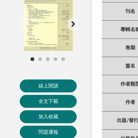
刊名
專輯名
卷期
篇名
作者類
線上閱讀
全文下載
作者
加入收藏
出版/發
問題通報