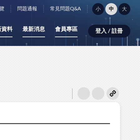
字
覽
問題通報
常見問題Q&A
小
中
大
型
大
小：
新資料
最新消息
會員專區
登入 / 註冊