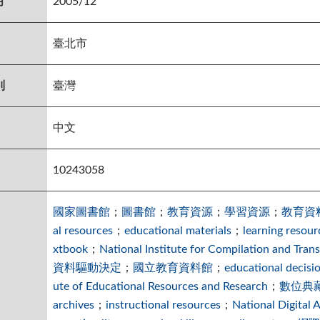
月
2005/12
臺北市
別
臺灣
中文
10243058
國家圖書館
；
圖書館
；
教育資源
；
學習資源
；
教育資
al resources
；
educational materials
；
learning resour
xtbook
；
National Institute for Compilation and Trans
資料驅動決定
；
國立教育資料館
；
educational decisi
ute of Educational Resources and Research
；
數位典
archives
；
instructional resources
；
National Digital 