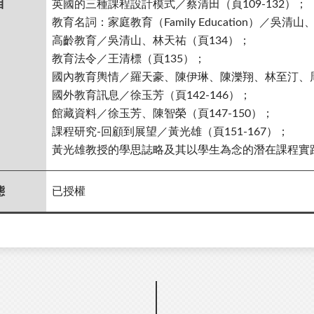
目
英國的三種課程設計模式／蔡清田（頁109-132）；
教育名詞：家庭教育（Family Education）／吳清
高齡教育／吳清山、林天祐（頁134）；
教育法令／王清標（頁135）；
國內教育輿情／羅天豪、陳伊琳、陳濼翔、林至汀、周仲
國外教育訊息／徐玉芳（頁142-146）；
館藏資料／徐玉芳、陳智榮（頁147-150）；
課程研究-回顧到展望／黃光雄（頁151-167）；
黃光雄教授的學思誌略及其以學生為念的潛在課程實踐／
態
已授權