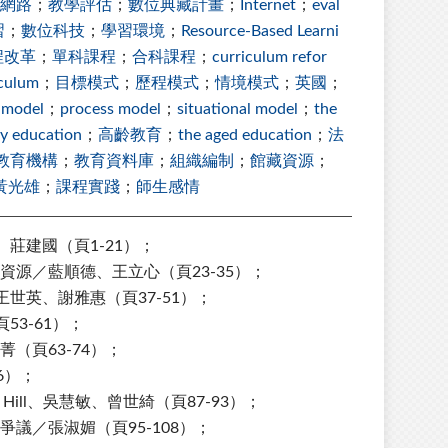
網路
；
教學評估
；
數位典藏計畫
；
Internet
；
eval
習
；
數位科技
；
學習環境
；
Resource-Based Learni
程改革
；
單科課程
；
合科課程
；
curriculum refor
iculum
；
目標模式
；
歷程模式
；
情境模式
；
英國
；
 model
；
process model
；
situational model
；
the
ly education
；
高齡教育
；
the aged education
；
法
教育機構
；
教育資料庫
；
組織編制
；
館藏資源
；
黃光雄
；
課程實踐
；
師生感情
莊建國（頁1-21）；
源／藍順德、王立心（頁23-35）；
世英、謝雅惠（頁37-51）；
3-61）；
（頁63-74）；
6）；
Hill、吳慧敏、曾世綺（頁87-93）；
議／張淑媚（頁95-108）；