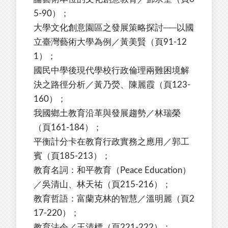
5-90）；
大學文化創意園區之發展策略探討──以國
立臺灣藝術大學為例／黃美賢（頁91-12
1）；
國民中學後現代學校行政倫理兩難困境解
決之路徑分析／黃乃熒、陳麗霞（頁123-
160）；
我國鄉土教育沿革與發展趨勢／林瑞榮
（頁161-184）；
平衡計分卡在教育行政實務之應用／郭工
賓（頁185-213）；
教育名詞：和平教育（Peace Education）
／吳清山、林天祐（頁215-216）；
教育哲語：富蘭克林的智慧／溫明麗（頁2
17-220）；
教育法令／王清標（頁221-222）；