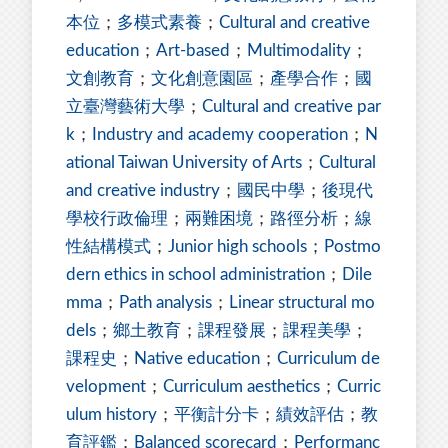
本位
；
多模式素養
；
Cultural and creative
education
；
Art-based
；
Multimodality
；
文創教育
；
文化創意園區
；
產學合作
；
國
立臺灣藝術大學
；
Cultural and creative par
k
；
Industry and academy cooperation
；
N
ational Taiwan University of Arts
；
Cultural
and creative industry
；
國民中學
；
後現代
學校行政倫理
；
兩難困境
；
路徑分析
；
線
性結構模式
；
Junior high schools
；
Postmo
dern ethics in school administration
；
Dile
mma
；
Path analysis
；
Linear structural mo
dels
；
鄉土教育
；
課程發展
；
課程美學
；
課程史
；
Native education
；
Curriculum de
velopment
；
Curriculum aesthetics
；
Curric
ulum history
；
平衡計分卡
；
績效評估
；
教
育評鑑
；
Balanced scorecard
；
Performanc