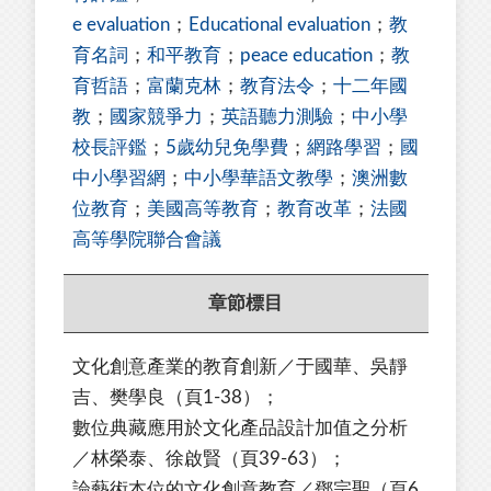
e evaluation
；
Educational evaluation
；
教
育名詞
；
和平教育
；
peace education
；
教
育哲語
；
富蘭克林
；
教育法令
；
十二年國
教
；
國家競爭力
；
英語聽力測驗
；
中小學
校長評鑑
；
5歲幼兒免學費
；
網路學習
；
國
中小學習網
；
中小學華語文教學
；
澳洲數
位教育
；
美國高等教育
；
教育改革
；
法國
高等學院聯合會議
章節標目
文化創意產業的教育創新／于國華、吳靜
吉、樊學良（頁1-38）；
數位典藏應用於文化產品設計加值之分析
／林榮泰、徐啟賢（頁39-63）；
論藝術本位的文化創意教育／鄧宗聖（頁6