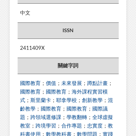
中文
ISSN
2411409X
關鍵字詞
國際教育
；
價值
；
未來發展
；
蹲點計畫
；
國際教育
；
國際教育
；
海外課程實習模
式
；
斯里蘭卡
；
耶拿學校
；
創新教學
；
混
齡教學
；
國際教育
；
國際教育
；
國際議
題
；
跨領域選修課
；
學教翻轉
；
全球虛擬
教室
；
跨境學習
；
合作專題
；
忠實度
；
教
科書使用
；
數學教科書
；
數學問題
；
實踐