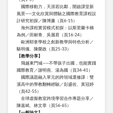
國際移動力，天涯若比鄰，開啟課堂新
風景——文化欣賞與體驗之國際教育課程設
計研究初探／陳博廉（頁6-15）
海外課程實習模式初探：以斯里蘭卡梯
為例／田耐青、吳麗君（頁16-24）
歐洲耶拿學校之創新教學與特色分析／
駱明儀、陳榮政（頁25-33）
【教學分享】
飛越東門城——不帶孩子出國，也能實踐
國際教育／謝明燕、湯為國（頁34-41）
國際議題融入單元的跨領域選修課：雙
溪高中的學教翻轉經驗／彭盛佐、黃冠婷
（頁42-55）
全球虛擬教室跨境學習合作專題分享／
陳嘉斌、林文章（頁56-65）
【一般論文】