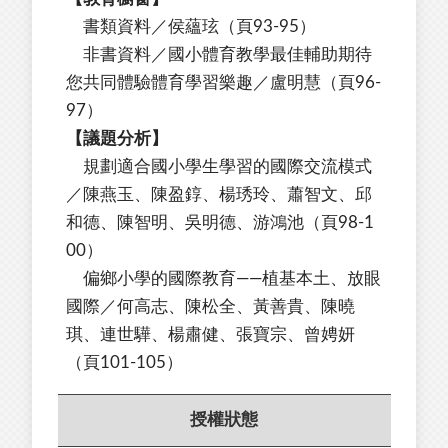
書類資料／侯蘊玹（頁93-95）
非書資料／國小體育教學最佳輔助期待
您共同體驗體育學習樂趣／盧明慧（頁96-
97）
【議題分析】
規劃適合國小學生學習的國際交流模式
／陳燕玉、陳盈錞、楊琇玲、蕭智文、邱
和德、陳智明、吳明德、游鴻池（頁98-1
00）
偏鄉小學的國際教育——植基本土、放眼
國際／何高志、陳松全、黃善貴、陳曉
琪、連世驊、楊肅健、張寶宗、曾娉妍
（頁101-105）
授權狀態