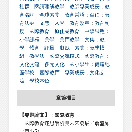
社群
；
閱讀理解教學
；
教師專業成長
；
教
育名詞
；
全球素養
；
教育哲語
；
韋伯
；
教
育法令
；
文憑
；
入學
；
教育改革
；
教育制
度
；
國際教育
；
原住民教育
；
中學課程
；
小學課程
；
美學
；
美育教學
；
文集
；
教
學
；
體育
；
評量
；
遊戲
；
素養
；
教學模
組
；
教學法
；
國際交流模式
；
國際教育
；
文化交流
；
多元文化
；
國小學生
；
偏遠地
區學校
；
國際教育
；
專業成長
；
文化交
流
；
學校本位
章節標目
【專題論文】：國際教育
國際教育迷思解析與未來發展／詹盛如
（頁1-5）