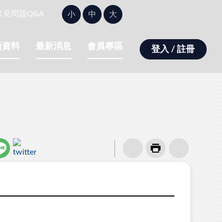
字
常見問題Q&A
小
中
大
型
大
小：
新資料
最新消息
會員專區
登入 / 註冊