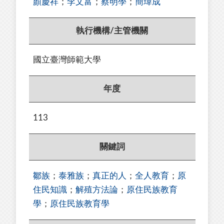
顏慶祥
；
李文富
；
蔡明學
；
簡瑋成
執行機構/主管機關
國立臺灣師範大學
年度
113
關鍵詞
鄒族
；
泰雅族
；
真正的人
；
全人教育
；
原
住民知識
；
解殖方法論
；
原住民族教育
學
；
原住民族教育學