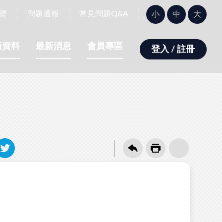
字
覽
問題通報
常見問題Q&A
小
中
大
型
大
小：
新資料
最新消息
會員專區
登入 / 註冊