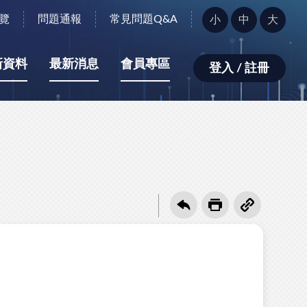
字
覽
問題通報
常見問題Q&A
小
中
大
型
大
小：
新資料
最新消息
會員專區
登入 / 註冊