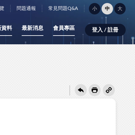
字
覽
問題通報
常見問題Q&A
小
中
大
型
大
小：
新資料
最新消息
會員專區
登入 / 註冊