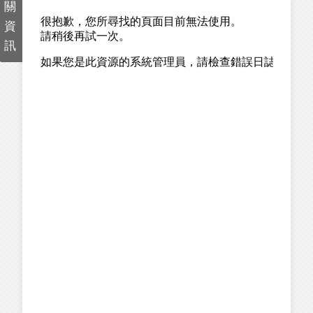
關
資
訊