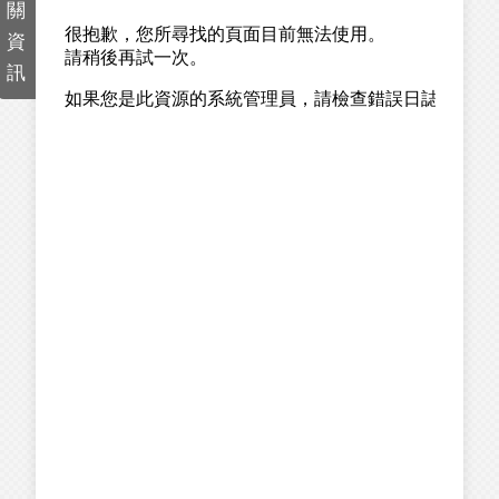
關
資
訊