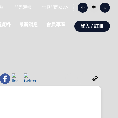
字
覽
問題通報
常見問題Q&A
小
中
大
型
大
小：
新資料
最新消息
會員專區
登入 / 註冊