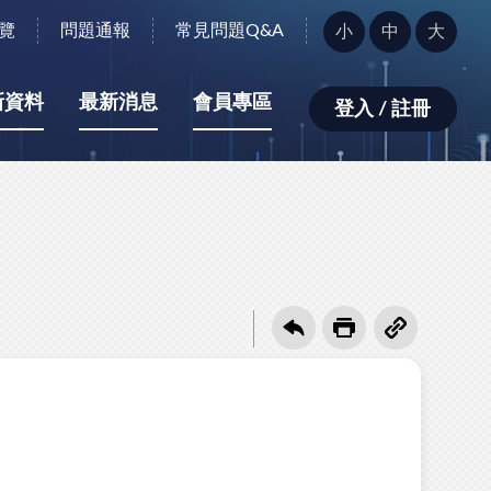
字
覽
問題通報
常見問題Q&A
小
中
大
型
大
小：
新資料
最新消息
會員專區
登入 / 註冊