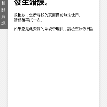
相
關
資
訊