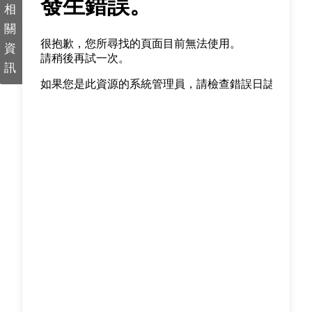
相
關
資
訊