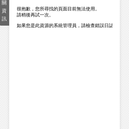
關
資
訊