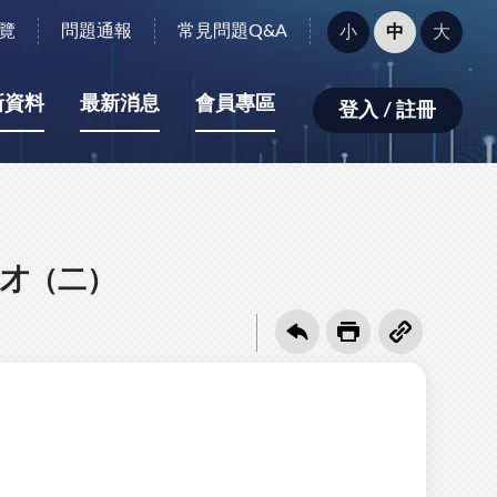
字
覽
問題通報
常見問題Q&A
小
中
大
型
大
小：
新資料
最新消息
會員專區
登入 / 註冊
才（二）